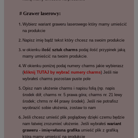
# Grawer laserowy:
Wybierz wariant graweru laserowego który mamy umieścić
na produkcie
Napisz imię bądź tekst który chcesz na swoim produkcie
w okienku
ilość sztuk charms
podaj ilość przypinek jaką
mamy umieścić na twoim produkcie.
W okienku poniżej podaj numery charms jakie wybierasz
(
kliknij TUTAJ by wybrać numery charms
) Jeśli nie
wybrałeś charms pozostaw puste pole
Opisz nam ułożenie charms i napisu folią (np. napis
środek dół; charms nr. 5 prawa góra; charms nr. 21 lewy
środek; chrms nr 44 prawy środek). Jeśli nie potrafisz
wyobrazić sobie ułożenia, zostaw to nam
Jeśli chcesz umieść plik poglądowy dzięki czemu będzie
nam łatwiej zrozumieć ułożenie. Jeśli wybrałeś
wariant
graweru - imię+własna grafika
umieść plik z grafiką
którą mamy umieścić na produkcie