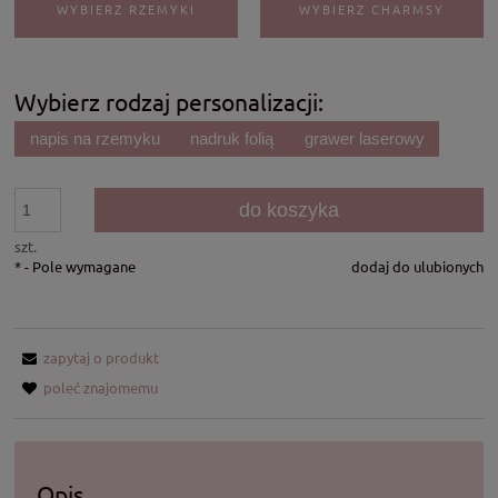
WYBIERZ RZEMYKI
WYBIERZ CHARMSY
Wybierz rodzaj personalizacji:
napis na rzemyku
nadruk folią
grawer laserowy
do koszyka
szt.
*
- Pole wymagane
dodaj do ulubionych
zapytaj o produkt
poleć znajomemu
Opis