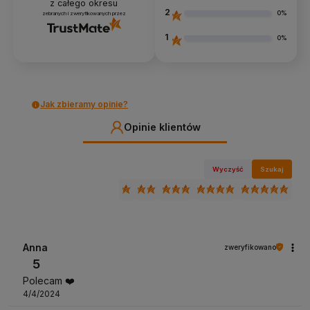
z całego okresu
2
0%
zebranych i zweryfikowanych przez
1
0%
Jak zbieramy opinie?
Opinie klientów
Wyczyść
Szukaj
Anna
zweryfikowano
5
Polecam ❤️
4/4/2024