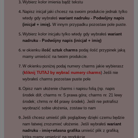
Wybierz kolor imienia bądź tekstu
Napisz inicjał jaki chcesz na swoim produkcie jednak tylko
wtedy gdy wybrałeś
wariant nadruku - Podwójny napis
(inicjał + imię).
W innym przypadku pozostaw pole puste.
Wybierz kolor inicjału tylko wtedy gdy wybrałeś
wariant
nadruku - Podwójny napis (inicjał + imię)
w okienku
ilość sztuk charms
podaj ilość przypinek jaką
mamy umieścić na twoim produkcie.
W okienku poniżej podaj numery charms jakie wybierasz
(
kliknij TUTAJ by wybrać numery charms
) Jeśli nie
wybrałeś charms pozostaw puste pole
Opisz nam ułożenie charms i napisu folią (np. napis
środek dół; charms nr. 5 prawa góra; charms nr. 21 lewy
środek; chrms nr 44 prawy środek). Jeśli nie potrafisz
wyobrazić sobie ułożenia, zostaw to nam
Jeśli chcesz umieść plik poglądowy dzięki czemu będzie
nam łatwiej zrozumieć ułożenie. Jeśli wybrałeś
wariant
nadruku - imię+własna grafika
umieść plik z grafiką
którą mamy umieścić na produkcie