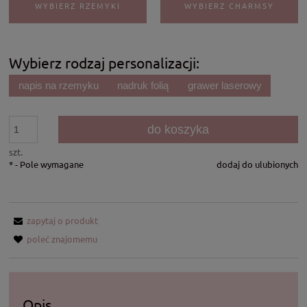
WYBIERZ RZEMYKI
WYBIERZ CHARMSY
Wybierz rodzaj personalizacji:
napis na rzemyku
nadruk folią
grawer laserowy
do koszyka
szt.
*
- Pole wymagane
dodaj do ulubionych
zapytaj o produkt
poleć znajomemu
Opis