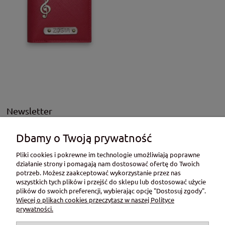
Newsletter
Podaj swój adres e-mail, jeżeli chcesz otrzymywać informacje
Dbamy o Twoją prywatność
o nowościach i promocjach.
Pliki cookies i pokrewne im technologie umożliwiają poprawne
działanie strony i pomagają nam dostosować ofertę do Twoich
potrzeb. Możesz zaakceptować wykorzystanie przez nas
Twoje dane będą przetwarzane zgodnie z naszą
polityką prywatności
wszystkich tych plików i przejść do sklepu lub dostosować użycie
plików do swoich preferencji, wybierając opcję "Dostosuj zgody".
Więcej o plikach cookies przeczytasz w naszej Polityce
prywatności.
Moje konto