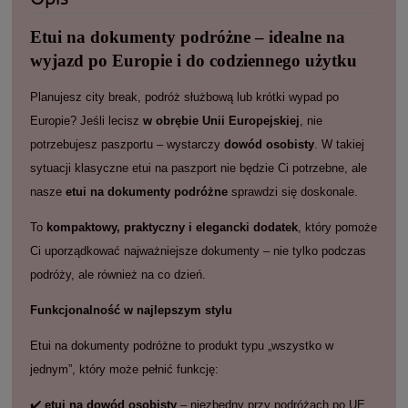
Etui na dokumenty podróżne – idealne na
wyjazd po Europie i do codziennego użytku
Planujesz city break, podróż służbową lub krótki wypad po
Europie? Jeśli lecisz
w obrębie Unii Europejskiej
, nie
potrzebujesz paszportu – wystarczy
dowód osobisty
. W takiej
sytuacji klasyczne etui na paszport nie będzie Ci potrzebne, ale
nasze
etui na dokumenty podróżne
sprawdzi się doskonale.
To
kompaktowy, praktyczny i elegancki dodatek
, który pomoże
Ci uporządkować najważniejsze dokumenty – nie tylko podczas
podróży, ale również na co dzień.
Funkcjonalność w najlepszym stylu
Etui na dokumenty podróżne to produkt typu „wszystko w
jednym”, który może pełnić funkcję:
✔️
etui na dowód osobisty
– niezbędny przy podróżach po UE