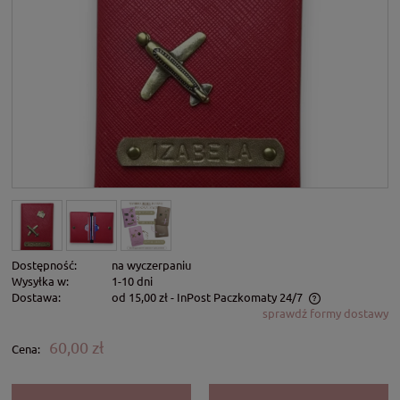
Dostępność:
na wyczerpaniu
Wysyłka w:
1-10 dni
Dostawa:
od 15,00 zł
- InPost Paczkomaty 24/7
sprawdź formy dostawy
Cena nie zawiera ewentualnych kosztów płatności
60,00 zł
Cena: