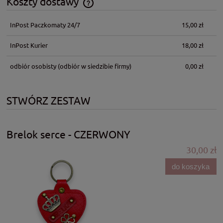
Koszty dostawy
Cena nie zawiera ewentualnych kosztów płatności
InPost Paczkomaty 24/7
15,00 zł
InPost Kurier
18,00 zł
odbiór osobisty
(odbiór w siedzibie firmy)
0,00 zł
STWÓRZ ZESTAW
Brelok serce - CZERWONY
30,00 zł
do koszyka