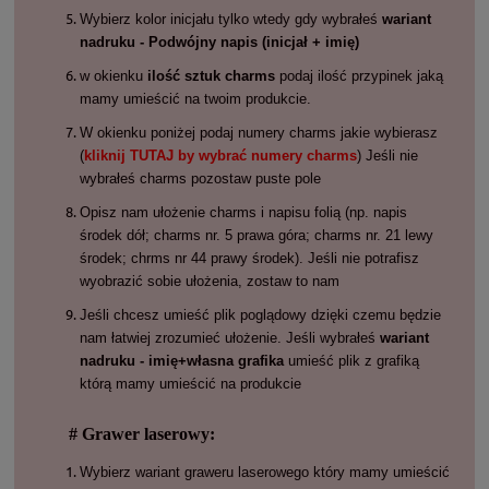
Wybierz kolor inicjału tylko wtedy gdy wybrałeś
wariant
nadruku - Podwójny napis (inicjał + imię)
w okienku
ilość sztuk charms
podaj ilość przypinek jaką
mamy umieścić na twoim produkcie.
W okienku poniżej podaj numery charms jakie wybierasz
(
kliknij TUTAJ by wybrać numery charms
) Jeśli nie
wybrałeś charms pozostaw puste pole
Opisz nam ułożenie charms i napisu folią (np. napis
środek dół; charms nr. 5 prawa góra; charms nr. 21 lewy
środek; chrms nr 44 prawy środek). Jeśli nie potrafisz
wyobrazić sobie ułożenia, zostaw to nam
Jeśli chcesz umieść plik poglądowy dzięki czemu będzie
nam łatwiej zrozumieć ułożenie. Jeśli wybrałeś
wariant
nadruku - imię+własna grafika
umieść plik z grafiką
którą mamy umieścić na produkcie
# Grawer laserowy:
Wybierz wariant graweru laserowego który mamy umieścić