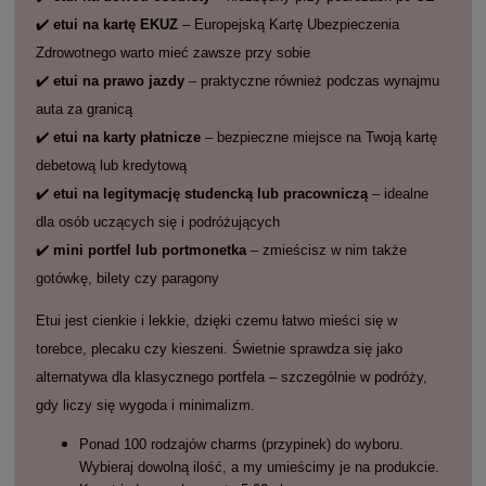
✔️
etui na kartę EKUZ
– Europejską Kartę Ubezpieczenia
Zdrowotnego warto mieć zawsze przy sobie
✔️
etui na prawo jazdy
– praktyczne również podczas wynajmu
auta za granicą
✔️
etui na karty płatnicze
– bezpieczne miejsce na Twoją kartę
debetową lub kredytową
✔️
etui na legitymację studencką lub pracowniczą
– idealne
dla osób uczących się i podróżujących
✔️
mini portfel lub portmonetka
– zmieścisz w nim także
gotówkę, bilety czy paragony
Etui jest cienkie i lekkie, dzięki czemu łatwo mieści się w
torebce, plecaku czy kieszeni. Świetnie sprawdza się jako
alternatywa dla klasycznego portfela – szczególnie w podróży,
gdy liczy się wygoda i minimalizm.
Ponad 100 rodzajów charms (przypinek) do wyboru.
Wybieraj dowolną ilość, a my umieścimy je na produkcie.