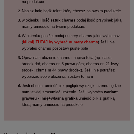
na produkcie
Napisz imię bądź tekst który chcesz na swoim produkcie
w okienku
ilość sztuk charms
podaj ilość przypinek jaką
mamy umieścić na twoim produkcie.
W okienku poniżej podaj numery charms jakie wybierasz
(
kliknij TUTAJ by wybrać numery charms
) Jeśli nie
wybrałeś charms pozostaw puste pole
Opisz nam ułożenie charms i napisu folią (np. napis
środek dół; charms nr. 5 prawa góra; charms nr. 21 lewy
środek; chrms nr 44 prawy środek). Jeśli nie potrafisz
wyobrazić sobie ułożenia, zostaw to nam
Jeśli chcesz umieść plik poglądowy dzięki czemu będzie
nam łatwiej zrozumieć ułożenie. Jeśli wybrałeś
wariant
graweru - imię+własna grafika
umieść plik z grafiką
którą mamy umieścić na produkcie