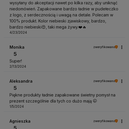
wysyłany do akceptacji nawet po kilka razy, aby uniknąć
niedomówień. Zapakowane bardzo ładnie w pudełeczko
z logo, z serdecznością i uwagą na detale. Polecam w
100% produkt. Kolor niebieski zjawiskowy, bardzo,
bardzo niebieski😍, taki mega żywy.❤️🔥
4/23/2024
Monika
zweryfikowano
5
Super!
2/13/2024
Aleksandra
zweryfikowano
5
Piękne produkty ładnie zapakowane świetny pomysł na
prezent szczególnie dla tych co dużo mają 🤭
1/5/2024
Agnieszka
zweryfikowano
5