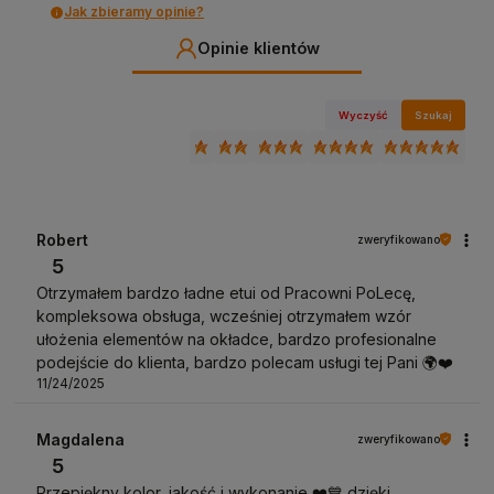
Jak zbieramy opinie?
Opinie klientów
Wyczyść
Szukaj
Robert
zweryfikowano
5
Otrzymałem bardzo ładne etui od Pracowni PoLecę,
kompleksowa obsługa, wcześniej otrzymałem wzór
ułożenia elementów na okładce, bardzo profesionalne
podejście do klienta, bardzo polecam usługi tej Pani 🌍❤️
11/24/2025
Magdalena
zweryfikowano
5
Przepiękny kolor, jakość i wykonanie ❤️💙 dzięki