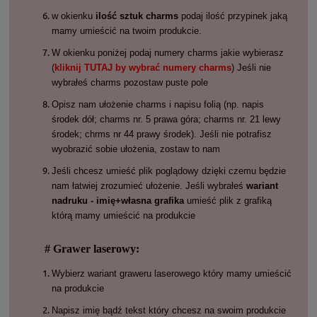
w okienku
ilość sztuk charms
podaj ilość przypinek jaką
mamy umieścić na twoim produkcie.
W okienku poniżej podaj numery charms jakie wybierasz
(
kliknij TUTAJ by wybrać numery charms
) Jeśli nie
wybrałeś charms pozostaw puste pole
Opisz nam ułożenie charms i napisu folią (np. napis
środek dół; charms nr. 5 prawa góra; charms nr. 21 lewy
środek; chrms nr 44 prawy środek). Jeśli nie potrafisz
wyobrazić sobie ułożenia, zostaw to nam
Jeśli chcesz umieść plik poglądowy dzięki czemu będzie
nam łatwiej zrozumieć ułożenie. Jeśli wybrałeś
wariant
nadruku - imię+własna grafika
umieść plik z grafiką
którą mamy umieścić na produkcie
# Grawer laserowy:
Wybierz wariant graweru laserowego który mamy umieścić
na produkcie
Napisz imię bądź tekst który chcesz na swoim produkcie