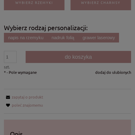
WYBIERZ RZEMYKI
WYBIERZ CHARMSY
Wybierz rodzaj personalizacji:
napis na rzemyku
nadruk folią
grawer laserowy
do koszyka
szt.
*
- Pole wymagane
dodaj do ulubionych
zapytaj o produkt
poleć znajomemu
Opis