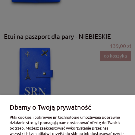
Etui na paszport dla pary - NIEBIESKIE
139,00 zł
do koszyka
Dbamy o Twoją prywatność
Pliki cookies i pokrewne im technologie umożliwiają poprawne
działanie strony i pomagają nam dostosować ofertę do Twoich
potrzeb. Możesz zaakceptować wykorzystanie przez nas
Etui na paszport rodzinne - NIEBIESKIE
wszystkich tych plików i przejść do sklepu lub dostosować użycie