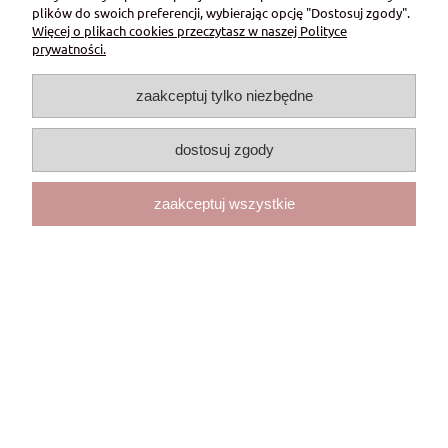
plików do swoich preferencji, wybierając opcję "Dostosuj zgody".
159,00 zł
Więcej o plikach cookies przeczytasz w naszej Polityce
prywatności.
do koszyka
zaakceptuj tylko niezbędne
dostosuj zgody
zaakceptuj wszystkie
Portmonetka - NIEBIESKA
55,00 zł
do koszyka