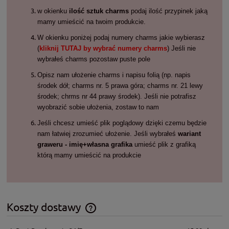
w okienku
ilość sztuk charms
podaj ilość przypinek jaką
mamy umieścić na twoim produkcie.
W okienku poniżej podaj numery charms jakie wybierasz
(
kliknij TUTAJ by wybrać numery charms
) Jeśli nie
wybrałeś charms pozostaw puste pole
Opisz nam ułożenie charms i napisu folią (np. napis
środek dół; charms nr. 5 prawa góra; charms nr. 21 lewy
środek; chrms nr 44 prawy środek). Jeśli nie potrafisz
wyobrazić sobie ułożenia, zostaw to nam
Jeśli chcesz umieść plik poglądowy dzięki czemu będzie
nam łatwiej zrozumieć ułożenie. Jeśli wybrałeś
wariant
graweru - imię+własna grafika
umieść plik z grafiką
którą mamy umieścić na produkcie
Koszty dostawy
Cena nie zawiera ewentualnych kosztów płatności