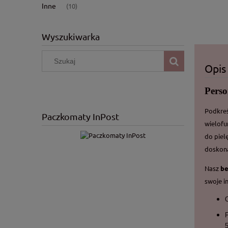
Inne
(10)
Wyszukiwarka
Opis
Pers
Podkreś
Paczkomaty InPost
wielofu
do piel
doskona
Nasz
be
swoje in
5