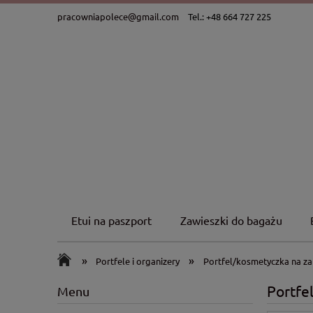
pracowniapolece@gmail.com
Tel.: +48 664 727 225
Etui na paszport
Zawieszki do bagażu
»
»
Portfele i organizery
Portfel/kosmetyczka na z
Portfe
Menu