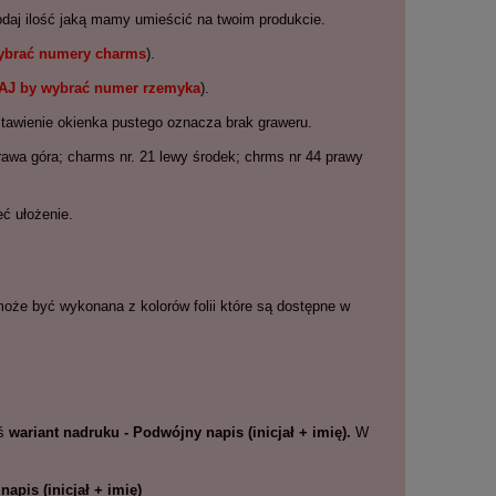
odaj ilość jaką mamy umieścić na twoim produkcie.
wybrać numery charms
).
TAJ by wybrać numer rzemyka
).
tawienie okienka pustego oznacza brak graweru.
rawa góra; charms nr. 21 lewy środek; chrms nr 44 prawy
eć ułożenie.
oże być wykonana z kolorów folii które są dostępne w
eś
wariant nadruku - Podwójny napis (inicjał + imię).
W
apis (inicjał + imię)