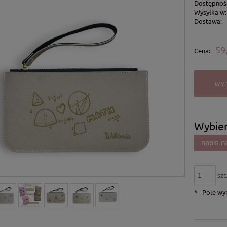
Dostępnoś
Wysyłka w:
Dostawa:
59,
Cena:
WY
Wybier
napis 
szt
*
- Pole w