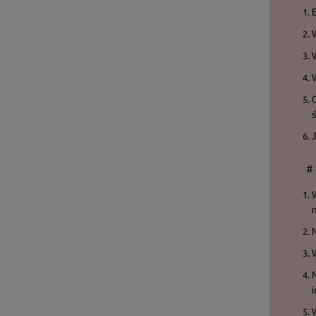
ś
#
N
W