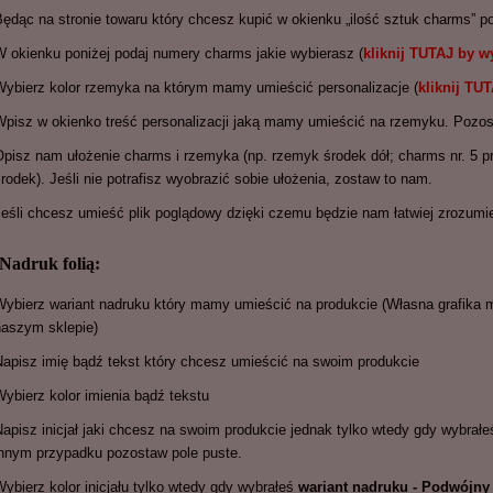
Będąc na stronie towaru który chcesz kupić w okienku „ilość sztuk charms” p
W okienku poniżej podaj numery charms jakie wybierasz (
kliknij TUTAJ by 
Wybierz kolor rzemyka na którym mamy umieścić personalizacje (
kliknij TU
Wpisz w okienko treść personalizacji jaką mamy umieścić na rzemyku. Pozos
Opisz nam ułożenie charms i rzemyka (np. rzemyk środek dół; charms nr. 5 p
rodek). Jeśli nie potrafisz wyobrazić sobie ułożenia, zostaw to nam.
Jeśli chcesz umieść plik poglądowy dzięki czemu będzie nam łatwiej zrozumi
 Nadruk folią:
Wybierz wariant nadruku który mamy umieścić na produkcie (Własna grafika m
naszym sklepie)
Napisz imię bądź tekst który chcesz umieścić na swoim produkcie
Wybierz kolor imienia bądź tekstu
apisz inicjał jaki chcesz na swoim produkcie jednak tylko wtedy gdy wybrał
innym przypadku pozostaw pole puste.
ybierz kolor inicjału tylko wtedy gdy wybrałeś
wariant nadruku - Podwójny n