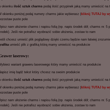
w okienku
ilość sztuk charms
podaj ilość przypinek jaką mamy umieścić na 
W okienku poniżej podaj numery charms jakie wybierasz (
kliknij TUTAJ by 
pozostaw puste pole
pisz nam ułożenie charms i napisu folią (np. napis środek dół; charms nr. 5
rodek). Jeśli nie potrafisz wyobrazić sobie ułożenia, zostaw to nam
Jeśli chcesz umieść plik poglądowy dzięki czemu będzie nam łatwiej zrozumie
grafika
umieść plik z grafiką którą mamy umieścić na produkcie
Grawer laserowy:
Wybierz wariant graweru laserowego który mamy umieścić na produkcie
Napisz imię bądź tekst który chcesz na swoim produkcie
w okienku
ilość sztuk charms
podaj ilość przypinek jaką mamy umieścić na 
W okienku poniżej podaj numery charms jakie wybierasz (
kliknij TUTAJ by 
pozostaw puste pole
pisz nam ułożenie charms i napisu folią (np. napis środek dół; charms nr. 5
rodek). Jeśli nie potrafisz wyobrazić sobie ułożenia, zostaw to nam