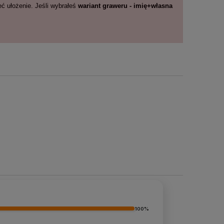
ć ułożenie. Jeśli wybrałeś
wariant graweru - imię+własna
100%