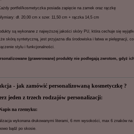
Każdy portfel/kosmetyczka posiada zapięcie na zamek oraz rączkę
Wymiary: dł. 20,00 cm x szer. 11,50 cm + rączka 14,5 cm
odukty są wykonane z najwyższej jakości skóry PU, która cechuje się wyjąt
kże skórą syntetyczną, jest przyjazna dla środowiska i łatwa w pielęgnacji,
łączenie stylu i funkcjonalności.
rsonalizowane (grawerowane) produkty nie podlegają zwrotom, gdyż ich
ukcja - jak zamówić personalizowaną kosmetyczkę ?
rz jeden z trzech rodzajów personalizacji:
Napis na rzemyku:
lizacja wykonana drukowanymi literami, 6 mm wysokości, max 6 znaków na
onowo bądź po skosie.