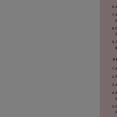
O
ś
# 
O
ś