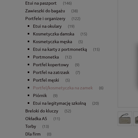
Etui na paszport
(146)
Zawieszki do bagażu
(38)
Portfele i organizery
(122)
Etui na okulary
(19)
Kosmetyczka damska
(15)
Kosmetyczka męska
(5)
Etui na karty z portmonetką
(15)
Portmonetka
(12)
Portfel kopertowy
(9)
Portfel na zatrzask
(7)
Portfel męski
(5)
Portfel/kosmetyczka na zamek
(6)
Piórnik
(9)
Etui na legitymację szkolną
(20)
Breloki do kluczy
(52)
Okładka A5
(11)
Torby
(13)
Dla firm
(0)