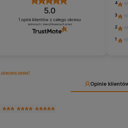
4
5.0
3
1
opinii klientów
z całego okresu
zebranych i zweryfikowanych przez
2
1
 zbieramy opinie?
Opinie klientó