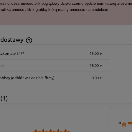
Jeśli chcesz umieść plik poglądowy dzięki czemu będzie nam łatwiej zrozumie
grafika
umieść plik z grafiką którą mamy umieścić na produkcie
 dostawy
czkomaty 24/7
15,00 zł
Cena nie zawiera ewentualnych kosztów
płatności
ier
18,00 zł
obisty
(odbiór w siedzibie firmy)
0,00 zł
e
(1)
5