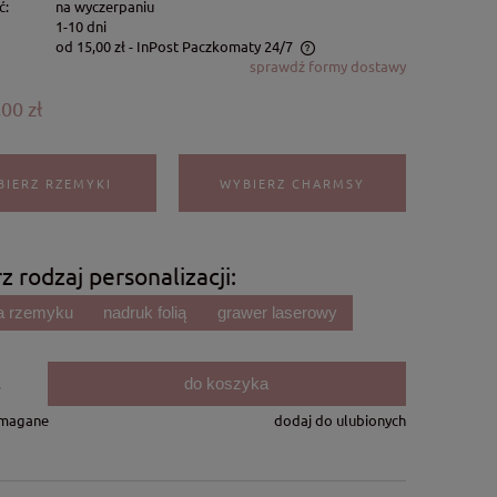
ć:
na wyczerpaniu
1-10 dni
od 15,00 zł
- InPost Paczkomaty 24/7
sprawdź formy dostawy
Cena nie zawiera ewentualnych kosztów
00 zł
płatności
BIERZ RZEMYKI
WYBIERZ CHARMSY
z rodzaj personalizacji:
na rzemyku
nadruk folią
grawer laserowy
do koszyka
.
ymagane
dodaj do ulubionych