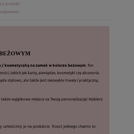
j o produkt
 znajomemu
rze BEŻOWYM
 / kosmetyczką na zamek w kolorze beżowym
. Ten
ci, takich jak karty, pieniądze, kosmetyki czy akcesoria
da stylowo, ale także jest niezwykle trwały i praktyczny,
e także wyjątkowe miejsce na Twoją personalizację! Wybierz
y umieścimy je na produkcie. Koszt jednego charms to