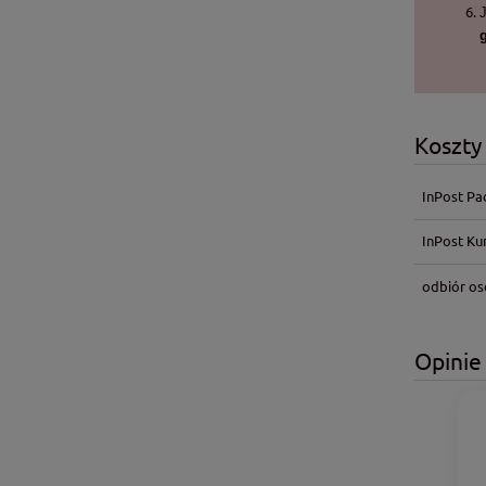
Koszty
InPost Pa
InPost Kur
odbiór os
Opini