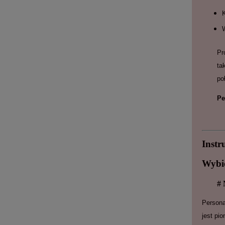
Pr
ta
po
Pe
Instr
Wybie
# 
Persona
jest pi